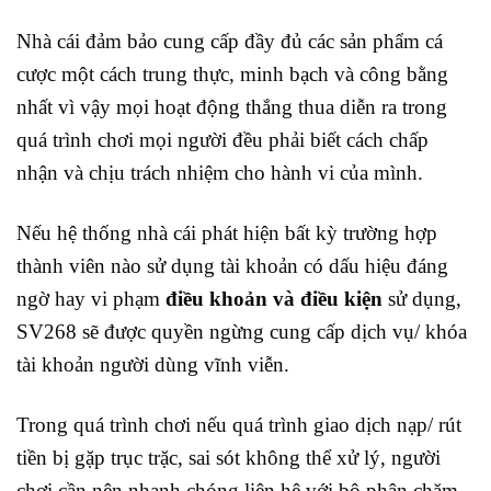
Nhà cái đảm bảo cung cấp đầy đủ các sản phẩm cá
cược một cách trung thực, minh bạch và công bằng
nhất vì vậy mọi hoạt động thắng thua diễn ra trong
quá trình chơi mọi người đều phải biết cách chấp
nhận và chịu trách nhiệm cho hành vi của mình.
Nếu hệ thống nhà cái phát hiện bất kỳ trường hợp
thành viên nào sử dụng tài khoản có dấu hiệu đáng
ngờ hay vi phạm
điều khoản và điều kiện
sử dụng,
SV268 sẽ được quyền ngừng cung cấp dịch vụ/ khóa
tài khoản người dùng vĩnh viễn.
Trong quá trình chơi nếu quá trình giao dịch nạp/ rút
tiền bị gặp trục trặc, sai sót không thể xử lý, người
chơi cần nên nhanh chóng liên hệ với bộ phận chăm