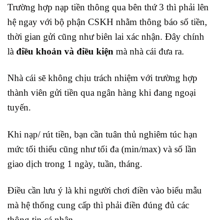
Trường hợp nạp tiền thông qua bên thứ 3 thì phải lên
hệ ngay với bộ phận CSKH nhằm thông báo số tiền,
thời gian gửi cũng như biên lai xác nhận. Đây chính
là
điều khoản và điều kiện
mà nhà cái đưa ra.
Nhà cái sẽ không chịu trách nhiệm với trường hợp
thành viên gửi tiền qua ngân hàng khi đang ngoại
tuyến.
Khi nạp/ rút tiền, bạn cần tuân thủ nghiêm túc hạn
mức tối thiểu cũng như tối đa (min/max) và số lần
giao dịch trong 1 ngày, tuần, tháng.
Điều cần lưu ý là khi người chơi điền vào biểu mẫu
mà hệ thống cung cấp thì phải điền đúng đủ các
thông tin cá nhân.