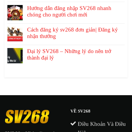
Hướng dẫn đăng nhập SV268 nhanh
chóng cho người chơi mới
Cách đăng ký sv268 đơn giản| Đăng ký
nhận thưởng
Đại lý SV268 – Những lý do nên trở
thành đại lý
VỀ SV268
Điều Khoản Và Điều