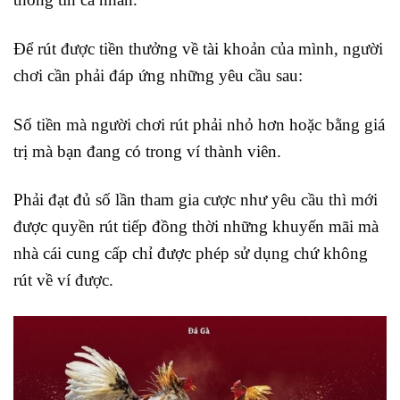
Để rút được tiền thưởng về tài khoản của mình, người
chơi cần phải đáp ứng những yêu cầu sau:
Số tiền mà người chơi rút phải nhỏ hơn hoặc bằng giá
trị mà bạn đang có trong ví thành viên.
Phải đạt đủ số lần tham gia cược như yêu cầu thì mới
được quyền rút tiếp đồng thời những khuyến mãi mà
nhà cái cung cấp chỉ được phép sử dụng chứ không
rút về ví được.