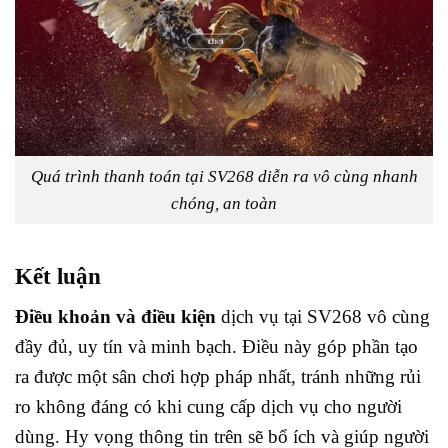
Quá trình thanh toán tại SV268 diễn ra vô cùng nhanh
chóng, an toàn
Kết luận
Điều khoản và điều kiện
dịch vụ tại SV268 vô cùng
đầy đủ, uy tín và minh bạch. Điều này góp phần tạo
ra được một sân chơi hợp pháp nhất, tránh những rủi
ro không đáng có khi cung cấp dịch vụ cho người
dùng. Hy vọng thông tin trên sẽ bổ ích và giúp người